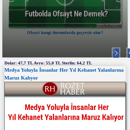
Ofsayt hangi durumlarda geçersiz olur?
Nex
P
t
v
Dolar: 47,7 TL Avro: 55,0 TL Sterlin: 64,2 TL
Medya Yoluyla İnsanlar Her Yıl Kehanet Yalanlarına
Maruz Kalıyor