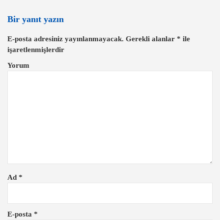
g
e
Bir yanıt yazın
z
E-posta adresiniz yayınlanmayacak.
Gerekli alanlar
*
ile
i
işaretlenmişlerdir
n
Yorum
m
e
s
i
Ad
*
E-posta
*