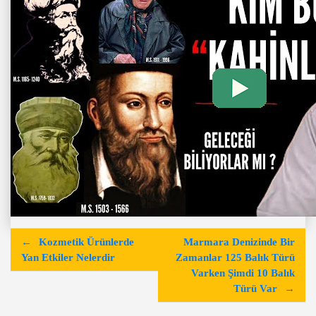
Y
Kozmetik Ürünlerde
Marmara Denizinde Bir
a
Yan Etkiler Nelerdir
Zamanlar 125 Balık Türü
Varken Şimdi 10 Balık
z
Türü Var
ı