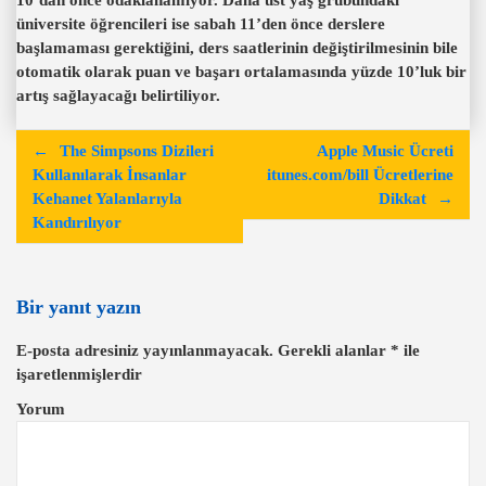
üniversite öğrencileri ise sabah 11’den önce derslere
başlamaması gerektiğini, ders saatlerinin değiştirilmesinin bile
otomatik olarak puan ve başarı ortalamasında yüzde 10’luk bir
artış sağlayacağı belirtiliyor.
Y
The Simpsons Dizileri
Apple Music Ücreti
a
Kullanılarak İnsanlar
itunes.com/bill Ücretlerine
Kehanet Yalanlarıyla
Dikkat
z
Kandırılıyor
ı
g
e
Bir yanıt yazın
z
E-posta adresiniz yayınlanmayacak.
Gerekli alanlar
*
ile
i
işaretlenmişlerdir
n
Yorum
m
e