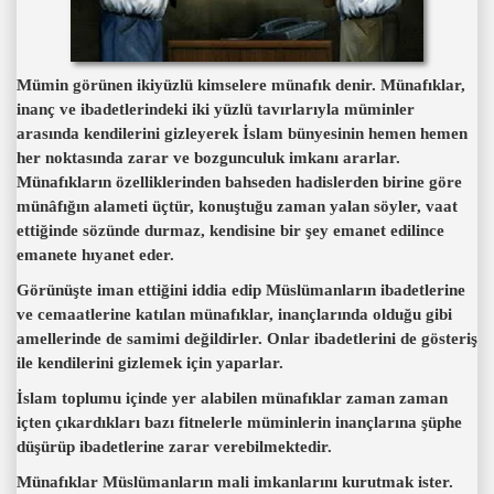
Mümin görünen ikiyüzlü kimselere münafık denir. Münafıklar,
inanç ve ibadetlerindeki iki yüzlü tavırlarıyla müminler
arasında kendilerini gizleyerek İslam bünyesinin hemen hemen
her noktasında zarar ve bozgunculuk imkanı ararlar.
Münafıkların özelliklerinden bahseden hadislerden birine göre
münâfığın alameti üçtür, konuştuğu zaman yalan söyler, vaat
ettiğinde sözünde durmaz, kendisine bir şey emanet edilince
emanete hıyanet eder.
Görünüşte iman ettiğini iddia edip Müslümanların ibadetlerine
ve cemaatlerine katılan münafıklar, inançlarında olduğu gibi
amellerinde de samimi değildirler. Onlar ibadetlerini de gösteriş
ile kendilerini gizlemek için yaparlar.
İslam toplumu içinde yer alabilen münafıklar zaman zaman
içten çıkardıkları bazı fitnelerle müminlerin inançlarına şüphe
düşürüp ibadetlerine zarar verebilmektedir.
Münafıklar Müslümanların mali imkanlarını kurutmak ister.