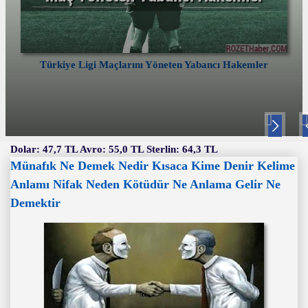
Türkiye Ligi Maçlarını Yöneten Yabancı Hakemler
Nex
P
t
v
Dolar: 47,7 TL Avro: 55,0 TL Sterlin: 64,3 TL
Münafık Ne Demek Nedir Kısaca Kime Denir Kelime
Anlamı Nifak Neden Kötüdür Ne Anlama Gelir Ne
Demektir