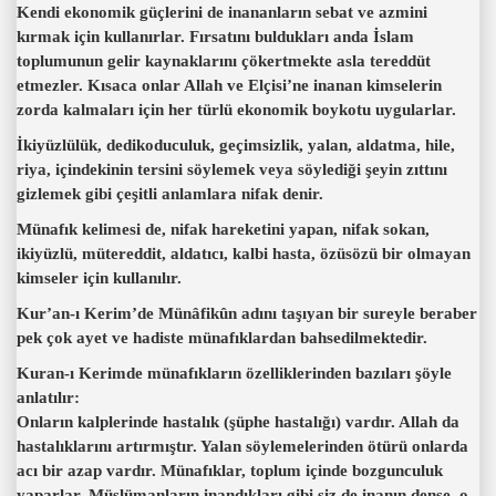
Kendi ekonomik güçlerini de inananların sebat ve azmini
kırmak için kullanırlar. Fırsatını buldukları anda İslam
toplumunun gelir kaynaklarını çökertmekte asla tereddüt
etmezler. Kısaca onlar Allah ve Elçisi’ne inanan kimselerin
zorda kalmaları için her türlü ekonomik boykotu uygularlar.
İkiyüzlülük, dedikoduculuk, geçimsizlik, yalan, aldatma, hile,
riya, içindekinin tersini söylemek veya söylediği şeyin zıttını
gizlemek gibi çeşitli anlamlara nifak denir.
Münafık kelimesi de, nifak hareketini yapan, nifak sokan,
ikiyüzlü, mütereddit, aldatıcı, kalbi hasta, özüsözü bir olmayan
kimseler için kullanılır.
Kur’an-ı Kerim’de Münâfikûn adını taşıyan bir sureyle beraber
pek çok ayet ve hadiste münafıklardan bahsedilmektedir.
Kuran-ı Kerimde münafıkların özelliklerinden bazıları şöyle
anlatılır:
Onların kalplerinde hastalık (şüphe hastalığı) vardır. Allah da
hastalıklarını artırmıştır. Yalan söylemelerinden ötürü onlarda
acı bir azap vardır. Münafıklar, toplum içinde bozgunculuk
yaparlar. Müslümanların inandıkları gibi siz de inanın dense, o