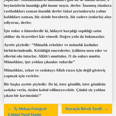
beyinsizlerin inandığı gibi inanır mıyız, derler. İnanmış olanlara
rastladıkları zaman inandık derler fakat şeytanlarıyla yalnız
kaldıkları zaman, biz sizinle beraberiz, biz sadece (onlarla) alay
ediyoruz, derler.
İşte onlar o kimselerdir ki, hidayet karşılığı sapıklığı satın
aldılar da ticaretleri kâr etmedi. Doğru yolu da bulamazlar.
Ayette şöyledir: “Münafık erkekler ve münafık kadınlar
birbirlerindendir. Kötülüğü emrederler, iyilikten men eder ve
ellerini sıkı tutarlar. Allâh’ı unuttular, O da onları unuttu.
Münafıklar, işte yoldan çıkanlar onlardır”
Münafıklar, zekat ve sadakayı Allah rızası için değil gösteriş
yapmak için verirler.
Bir başka ayette şöyledir: De ki, ister gönüllü, ister gönülsüz
sadaka verin, sizden kabul edilmeyecektir. Çünkü siz yoldan
çıkan bir kavimsiniz!”
Y
İç Mekan Fotoğraf
Havuçlu Börek Tarifi
a
Çekimi Nasıl Yapılır