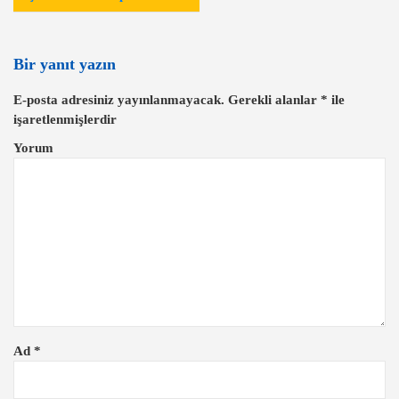
z
ı
Bir yanıt yazın
g
E-posta adresiniz yayınlanmayacak.
Gerekli alanlar
*
ile
e
işaretlenmişlerdir
z
Yorum
i
n
m
e
s
i
Ad
*