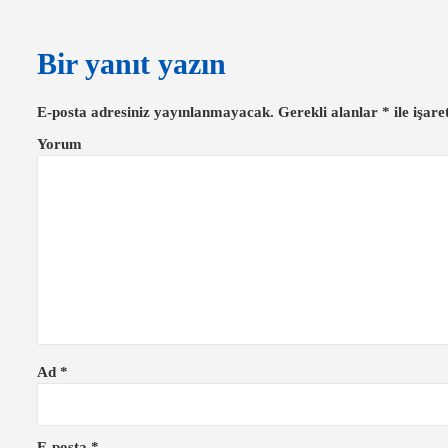
a
z
Bir yanıt yazın
ı
g
E-posta adresiniz yayınlanmayacak.
Gerekli alanlar
*
ile işare
e
Yorum
z
i
n
m
e
s
i
Ad
*
E-posta
*