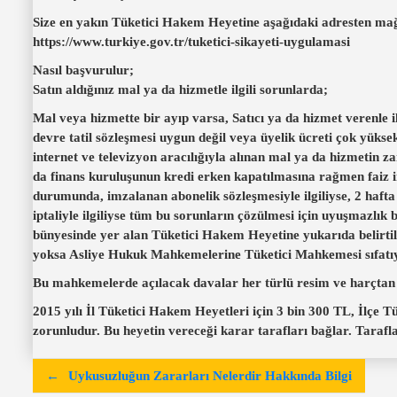
Size en yakın Tüketici Hakem Heyetine aşağıdaki adresten mağdu
https://www.turkiye.gov.tr/tuketici-sikayeti-uygulamasi
Nasıl başvurulur;
Satın aldığınız mal ya da hizmetle ilgili sorunlarda;
Mal veya hizmette bir ayıp varsa, Satıcı ya da hizmet verenle il
devre tatil sözleşmesi uygun değil veya üyelik ücreti çok yük
internet ve televizyon aracılığıyla alınan mal ya da hizmeti
da finans kuruluşunun kredi erken kapatılmasına rağmen faiz
durumunda, imzalanan abonelik sözleşmesiyle ilgiliyse, 2 haft
iptaliyle ilgiliyse tüm bu sorunların çözülmesi için uyuşmazlı
bünyesinde yer alan Tüketici Hakem Heyetine yukarıda belirti
yoksa Asliye Hukuk Mahkemelerine Tüketici Mahkemesi sıfatıyl
Bu mahkemelerde açılacak davalar her türlü resim ve harçtan
2015 yılı İl Tüketici Hakem Heyetleri için 3 bin 300 TL, İlçe
zorunludur. Bu heyetin vereceği karar tarafları bağlar. Tarafl
Y
Uykusuzluğun Zararları Nelerdir Hakkında Bilgi