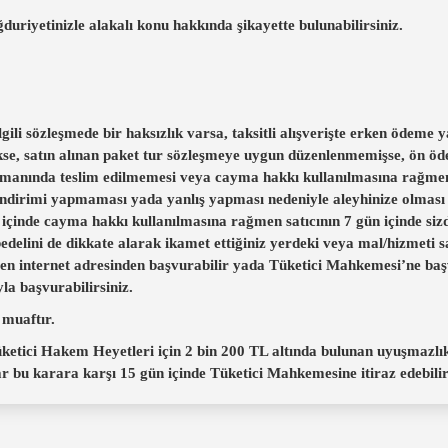
riyetinizle alakalı konu hakkında şikayette bulunabilirsiniz.
gili sözleşmede bir haksızlık varsa, taksitli alışverişte erken ödeme
sekse, satın alınan paket tur sözleşmeye uygun düzenlenmemişse, ön 
n zamanında teslim edilmemesi veya cayma hakkı kullanılmasına rağm
 indirimi yapmaması yada yanlış yapması nedeniyle aleyhinize olma
a içinde cayma hakkı kullanılmasına rağmen satıcının 7 gün içinde si
k bedelini de dikkate alarak ikamet ettiğiniz yerdeki veya mal/hizmet
len internet adresinden başvurabilir yada Tüketici Mahkemesi’ne ba
a başvurabilirsiniz.
 muaftır.
 Tüketici Hakem Heyetleri için 2 bin 200 TL altında bulunan uyuşmaz
ar bu karara karşı 15 gün içinde Tüketici Mahkemesine itiraz edebilir