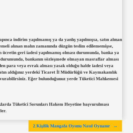
 yapınca indirim yapılmamış ya da yanlış yapılmışsa, satın alınan
ödemeli alınan malın zamanında düzgün teslim edilememişse,
en ücretin geri iadesi yapılmamış olması durumunda, banka ya
sı durumunda, bankanın sözleşmede olmayan masraflar alması
zden para veya evrak alması yasak olduğu halde iadesi veya
i satın aldığınız yerdeki Ticaret İl Müdürlüğü ve Kaymakamlık
şvurabilirsiniz. Eğer bulunduğunuz yerde Tüketici Mahkemesi
lıklarda Tüketici Sorunları Hakem Heyetine başvurulması
ler.
2 Kişilik Mangala Oyunu Nasıl Oynanır