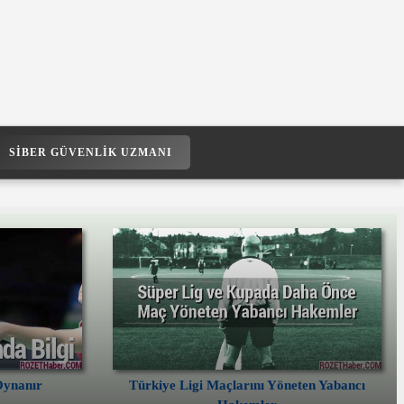
SIBER GÜVENLIK UZMANI
Oynanır
Türkiye Ligi Maçlarını Yöneten Yabancı