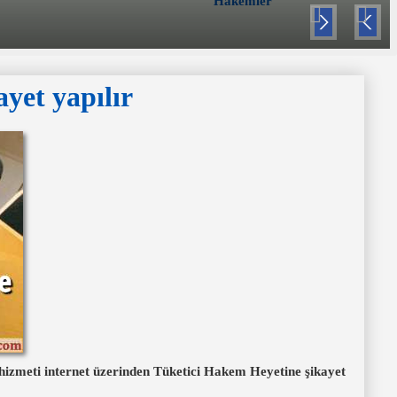
Hakemler
Nex
Pre
t
viou
s
ayet yapılır
ya hizmeti internet üzerinden Tüketici Hakem Heyetine şikayet