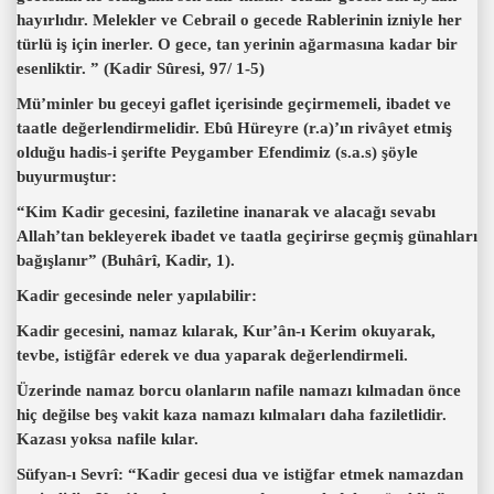
hayırlıdır. Melekler ve Cebrail o gecede Rablerinin izniyle her
türlü iş için inerler. O gece, tan yerinin ağarmasına kadar bir
esenliktir. ” (Kadir Sûresi, 97/ 1-5)
Mü’minler bu geceyi gaflet içerisinde geçirmemeli, ibadet ve
taatle değerlendirmelidir. Ebû Hüreyre (r.a)’ın rivâyet etmiş
olduğu hadis-i şerifte Peygamber Efendimiz (s.a.s) şöyle
buyurmuştur:
“Kim Kadir gecesini, faziletine inanarak ve alacağı sevabı
Allah’tan bekleyerek ibadet ve taatla geçirirse geçmiş günahları
bağışlanır” (Buhârî, Kadir, 1).
Kadir gecesinde neler yapılabilir:
Kadir gecesini, namaz kılarak, Kur’ân-ı Kerim okuyarak,
tevbe, istiğfâr ederek ve dua yaparak değerlendirmeli.
Üzerinde namaz borcu olanların nafile namazı kılmadan önce
hiç değilse beş vakit kaza namazı kılmaları daha faziletlidir.
Kazası yoksa nafile kılar.
Süfyan-ı Sevrî: “Kadir gecesi dua ve istiğfar etmek namazdan