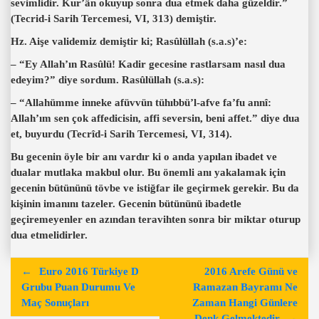
sevimlidir. Kur’ân okuyup sonra dua etmek daha güzeldir.”
(Tecrid-i Sarih Tercemesi, VI, 313) demiştir.
Hz. Aişe validemiz demiştir ki; Rasûlüllah (s.a.s)’e:
– “Ey Allah’ın Rasûlü! Kadir gecesine rastlarsam nasıl dua
edeyim?” diye sordum. Rasûlüllah (s.a.s):
– “Allahümme inneke afüvvün tühıbbü’l-afve fa’fu annî:
Allah’ım sen çok affedicisin, affi seversin, beni affet.” diye dua
et, buyurdu (Tecrîd-i Sarih Tercemesi, VI, 314).
Bu gecenin öyle bir anı vardır ki o anda yapılan ibadet ve
dualar mutlaka makbul olur. Bu önemli anı yakalamak için
gecenin bütününü tövbe ve istiğfar ile geçirmek gerekir. Bu da
kişinin imanını tazeler. Gecenin bütününü ibadetle
geçiremeyenler en azından teravihten sonra bir miktar oturup
dua etmelidirler.
Y
Euro 2016 Türkiye D
2016 Arefe Günü ve
a
Grubu Puan Durumu Ve
Ramazan Bayramı Ne
Maç Sonuçları
Zaman Hangi Günlere
z
Denk Gelmektedir