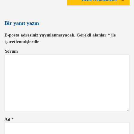
ı
g
e
Bir yanıt yazın
z
E-posta adresiniz yayınlanmayacak.
Gerekli alanlar
*
ile
i
işaretlenmişlerdir
n
Yorum
m
e
s
i
Ad
*