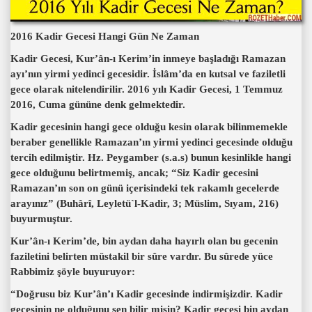
2016 Kadir Gecesi Hangi Gün Ne Zaman
Kadir Gecesi, Kur’ân-ı Kerim’in inmeye başladığı Ramazan
ayı’nın yirmi yedinci gecesidir. İslâm’da en kutsal ve faziletli
gece olarak nitelendirilir. 2016 yılı Kadir Gecesi, 1 Temmuz
2016, Cuma gününe denk gelmektedir.
Kadir gecesinin hangi gece olduğu kesin olarak bilinmemekle
beraber genellikle Ramazan’ın yirmi yedinci gecesinde olduğu
tercih edilmiştir. Hz. Peygamber (s.a.s) bunun kesinlikle hangi
gece olduğunu belirtmemiş, ancak; “Siz Kadir gecesini
Ramazan’ın son on günü içerisindeki tek rakamlı gecelerde
arayınız” (Buhârî, Leyletü`l-Kadir, 3; Müslim, Sıyam, 216)
buyurmuştur.
Kur’ân-ı Kerim’de, bin aydan daha hayırlı olan bu gecenin
faziletini belirten müstakil bir sûre vardır. Bu sûrede yüce
Rabbimiz şöyle buyuruyor:
“Doğrusu biz Kur’ân’ı Kadir gecesinde indirmişizdir. Kadir
gecesinin ne olduğunu sen bilir misin? Kadir gecesi bin aydan