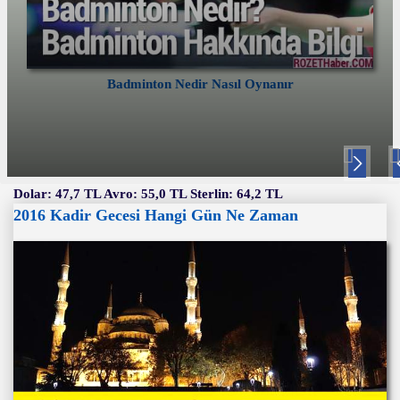
Badminton Nedir Nasıl Oynanır
Nex
P
t
v
Dolar: 47,7 TL Avro: 55,0 TL Sterlin: 64,2 TL
2016 Kadir Gecesi Hangi Gün Ne Zaman