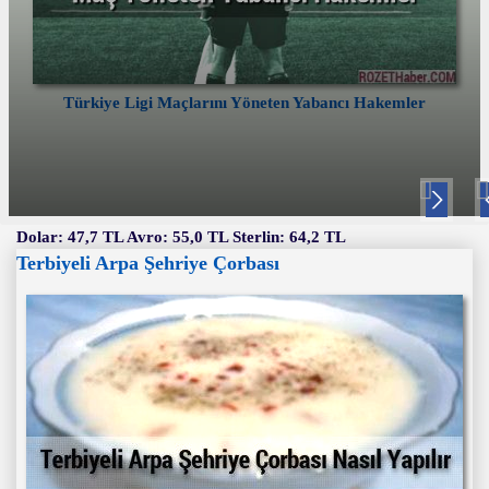
Türkiye Ligi Maçlarını Yöneten Yabancı Hakemler
Nex
P
t
v
Dolar: 47,7 TL Avro: 55,0 TL Sterlin: 64,2 TL
Terbiyeli Arpa Şehriye Çorbası