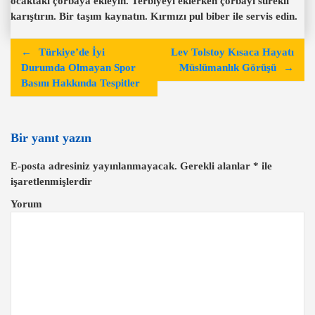
ocaktaki çorbaya ekleyin. Terbiyeyi eklerken çorbayı sürekli
karıştırın. Bir taşım kaynatın. Kırmızı pul biber ile servis edin.
Y
Türkiye’de İyi
Lev Tolstoy Kısaca Hayatı
a
Durumda Olmayan Spor
Müslümanlık Görüşü
Basını Hakkında Tespitler
z
ı
g
Bir yanıt yazın
e
E-posta adresiniz yayınlanmayacak.
Gerekli alanlar
*
ile
z
işaretlenmişlerdir
i
Yorum
n
m
e
s
i