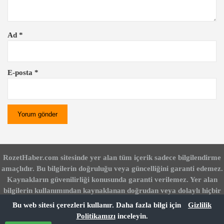
Ad
*
E-posta
*
RozetHaber.com sitesinde yer alan tüm içerik sadece bilgilendirme
amaçlıdır. Bu bilgilerin doğruluğu veya güncelliğini garanti edemez.
Kaynakların güvenilirliği konusunda garanti verilemez. Yer alan
bilgilerin kullanımından kaynaklanan doğrudan veya dolaylı hiçbir
zarardan RozetHaber.com sorumlu değildir. Bu siteyi kullanarak bu
Bu web sitesi çerezleri kullanır. Daha fazla bilgi için
Gizlilik
koşulları kabul etmiş sayılırsınız. DuckDuckGo üzerinden !rozet
Politikamızı
inceleyin.
yazarak sitemizde arama yapabilirsiniz.
|
İletişim
Sitemap