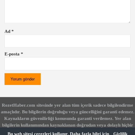
Ad
*
E-posta
*
RozetHaber.com sitesinde yer alan tüm içerik sadece bilgilendirme
amaçlıdır. Bu bilgilerin doğruluğu veya güncelliğini garanti edemez.
Kaynakların güvenilirliği konusunda garanti verilemez. Yer alan
bilgilerin kullanımından kaynaklanan doğrudan veya dolaylı hiçbir
zarardan RozetHaber.com sorumlu değildir. Bu siteyi kullanarak bu
Bu web sitesi çerezleri kullanır. Daha fazla bilgi için
Gizlilik