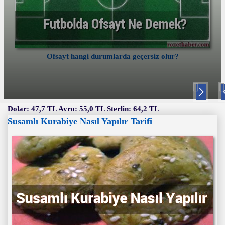
Ofsayt hangi durumlarda geçersiz olur?
Nex
P
t
v
Dolar: 47,7 TL Avro: 55,0 TL Sterlin: 64,2 TL
Susamlı Kurabiye Nasıl Yapılır Tarifi