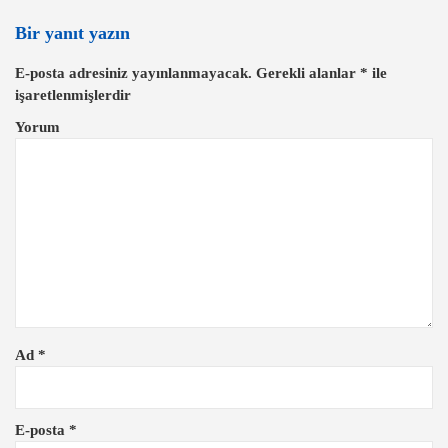
g
Bir yanıt yazın
e
E-posta adresiniz yayınlanmayacak.
Gerekli alanlar
*
ile
z
işaretlenmişlerdir
i
Yorum
n
m
e
s
i
Ad
*
E-posta
*