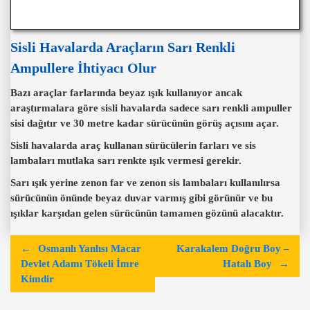
Sisli Havalarda Araçların Sarı Renkli
Ampullere İhtiyacı Olur
Bazı araçlar farlarında beyaz ışık kullanıyor ancak
araştırmalara göre sisli havalarda sadece sarı renkli ampuller
sisi dağıtır ve 30 metre kadar sürücünün görüş açısını açar.
Sisli havalarda araç kullanan sürücülerin farları ve sis
lambaları mutlaka sarı renkte ışık vermesi gerekir.
Sarı ışık yerine zenon far ve zenon sis lambaları kullanılırsa
sürücünün önünde beyaz duvar varmış gibi görünür ve bu
ışıklar karşıdan gelen sürücünün tamamen gözünü alacaktır.
Y
Osmanlı Yanlısı Macar
Karakalem Doğru Boy –
a
Devlet Adamı Tökeli İmre
Hatalı Boy
Kimdir
z
ı