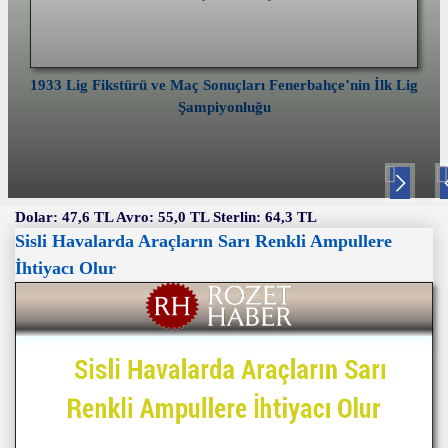
1933 Lig Fikstürü ve Maç Sonuçları Fenerbahçe’nin İlk Lig
Şampiyonluğu
Nex
P
t
v
Dolar: 47,6 TL Avro: 55,0 TL Sterlin: 64,3 TL
Sisli Havalarda Araçların Sarı Renkli Ampullere
İhtiyacı Olur