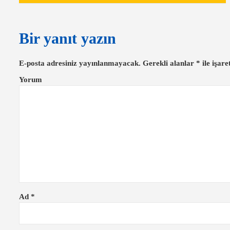
a
z
Bir yanıt yazın
ı
g
E-posta adresiniz yayınlanmayacak.
Gerekli alanlar
*
ile işare
e
Yorum
z
i
n
m
e
s
i
Ad
*