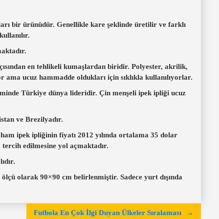
ı bir ürünüdür. Genellikle kare şeklinde üretilir ve farklı
ullanılır.
maktadır.
çısından en tehlikeli kumaşlardan biridir. Polyester, akrilik,
r ama ucuz hammadde oldukları için sıklıkla kullanılıyorlar.
inde Türkiye dünya lideridir. Çin menşeli ipek ipliği ucuz
istan ve Brezilyadır.
 ham ipek ipliğinin fiyatı 2012 yılında ortalama 35 dolar
a tercih edilmesine yol açmaktadır.
ıdır.
 ölçü olarak 90×90 cm belirlenmiştir. Sadece yurt dışında
Futbola En Çok İlgi Duyan Ülkeler Sıralaması