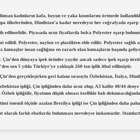
lüman kadınların kafa, boyun ve yaka kısımlarını örtmede kullandıklar
pa ülkelerinden, Hindistan’a kadar neredeyse her coğrafyada eşarp k
h edilmelidir. Piyasada ucuz fiyatlarda bolca Polyester eşarp bulun
 edildi. Polyester, naylon ve plastikten elde edilir. Polyester sağlık a
z kumaşlar insan sağlığına en zararlı olan kumaşların başında geliyo
 Çin’den dünyaya ipek ürünler yayılır ancak sadece ipek eşarp üretim
’den son 5 yılda Türkiye’ye yaklaşık 260 ton iplik ithal edilmiştir.
i Çin’den gerçekleşirken geri kalanı sırasıyla Özbekistan, İtalya, Hind
bekistan ipliği, Çin ipliğinden daha ucuz olup, A3 kalite 40/44 denye
 Özbek ipliğidir, fiyatının düşük olması özellikle halı dokumacılığınd
imi önemli ölçüde azalan Brezilya ipliği ise Çin ipliğinden daha pahal
ut olarak farklı ebatlarda bulunması neredeyse imkansızdır. Standart
.