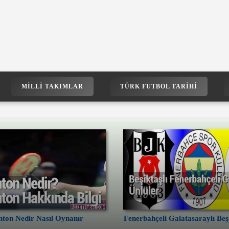
MILLI TAKIMLAR
TÜRK FUTBOL TARIHI
ton Nedir Nasıl Oynanır
Fenerbahçeli Galatasaraylı Beşi