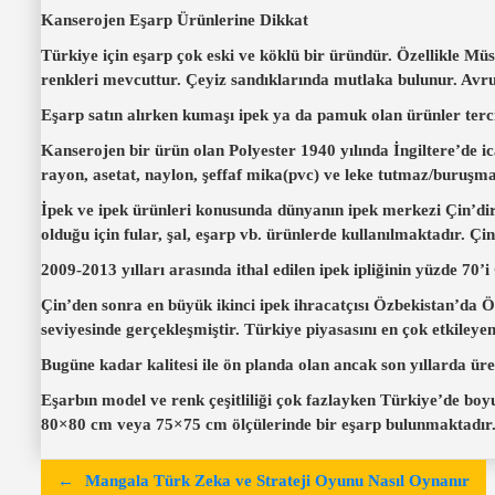
Kanserojen Eşarp Ürünlerine Dikkat
Türkiye için eşarp çok eski ve köklü bir üründür. Özellikle Müs
renkleri mevcuttur. Çeyiz sandıklarında mutlaka bulunur. Avru
Eşarp satın alırken kumaşı ipek ya da pamuk olan ürünler terci
Kanserojen bir ürün olan Polyester 1940 yılında İngiltere’de icat
rayon, asetat, naylon, şeffaf mika(pvc) ve leke tutmaz/buruşma
İpek ve ipek ürünleri konusunda dünyanın ipek merkezi Çin’dir.
olduğu için fular, şal, eşarp vb. ürünlerde kullanılmaktadır. Çin
2009-2013 yılları arasında ithal edilen ipek ipliğinin yüzde 70’
Çin’den sonra en büyük ikinci ipek ihracatçısı Özbekistan’da Öz
seviyesinde gerçekleşmiştir. Türkiye piyasasını en çok etkileyen
Bugüne kadar kalitesi ile ön planda olan ancak son yıllarda üret
Eşarbın model ve renk çeşitliliği çok fazlayken Türkiye’de boy
80×80 cm veya 75×75 cm ölçülerinde bir eşarp bulunmaktadır
Y
Mangala Türk Zeka ve Strateji Oyunu Nasıl Oynanır