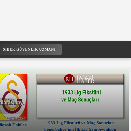
SIBER GÜVENLIK UZMANI
1933 Lig Fikstürü ve Maç Sonuçları
ktaşlı Ünlüler
Fenerbahçe’nin İlk Lig Şampiyonluğu