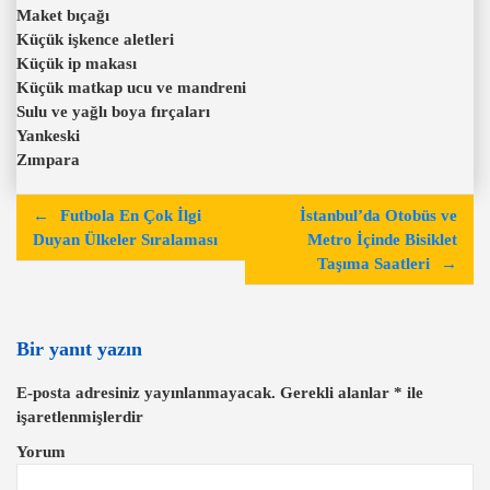
Maket bıçağı
Küçük işkence aletleri
Küçük ip makası
Küçük matkap ucu ve mandreni
Sulu ve yağlı boya fırçaları
Yankeski
Zımpara
Y
Futbola En Çok İlgi
İstanbul’da Otobüs ve
a
Duyan Ülkeler Sıralaması
Metro İçinde Bisiklet
Taşıma Saatleri
z
ı
g
Bir yanıt yazın
e
E-posta adresiniz yayınlanmayacak.
Gerekli alanlar
*
ile
z
işaretlenmişlerdir
i
Yorum
n