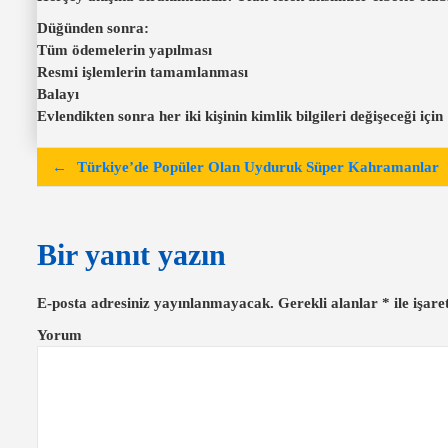
Düğünden sonra:
Tüm ödemelerin yapılması
Resmi işlemlerin tamamlanması
Balayı
Evlendikten sonra her iki kişinin kimlik bilgileri değişeceği için
Y
Türkiye’de Popüler Olan Uyduruk Süper Kahramanlar
a
z
Bir yanıt yazın
ı
g
E-posta adresiniz yayınlanmayacak.
Gerekli alanlar
*
ile işare
e
Yorum
z
i
n
m