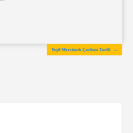
Yeşil Mercimek Çorbası Tarifi