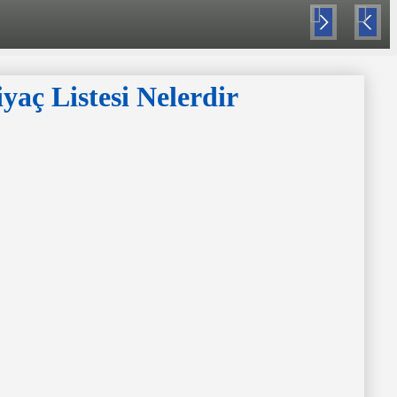
Nex
Pre
t
viou
s
yaç Listesi Nelerdir