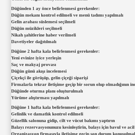
Düğünden 1 ay önce belirlenmesi gerekenler:
Düğün mekanı kontrol edilmeli ve menü tadımı yapılmalı
Gelin arabası süslemesi seçilmeli
Düğün müzikleri seçilmeli
Nikah şahitlerine haber verilmeli
Davetiyeler dağıtılmalı
Düğüne 2 hafta kala belirlenmesi gerekenler:
Yeni evinize iyice yerleşin
Saç ve makyaj provası
Düğün günü akışı incelemesi
Çiçekçi ile görüşüp, gelin çiçeği siparişi
Firmalarla tekrar iletişime geçip bir sorun olup olmadığının i
Düğünde oturma planı oluşturulmalı
Yürüme alıştırması yapılmalı
Düğüne 1 hafta kala belirlenmesi gerekenler:
Gelinlik ve damatlık kontrol edilmeli
Güzellik salonuna gidip, cilt ve vücut bakımı yaptırın
Balayı rezervasyonunuzu kesinleştirin, balayı için bavul ve aci
Organizasyon firmasıyla iletişime geçip son durum konuşulmal