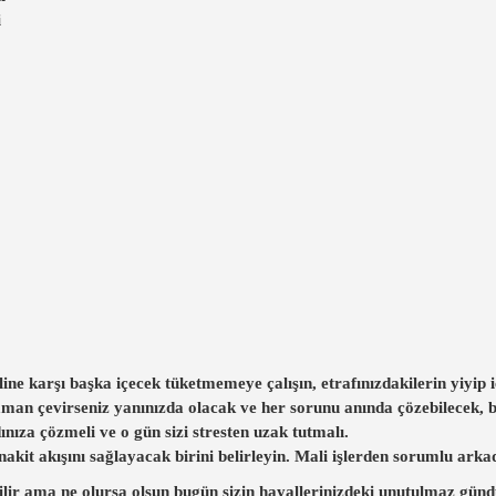
i
ine karşı başka içecek tüketmemeye çalışın, etrafınızdakilerin yiyip i
aman çevirseniz yanınızda olacak ve her sorunu anında çözebilecek, bi
ınıza çözmeli ve o gün sizi stresten uzak tutmalı.
nakit akışını sağlayacak birini belirleyin. Mali işlerden sorumlu arka
abilir ama ne olursa olsun bugün sizin hayallerinizdeki unutulmaz günd