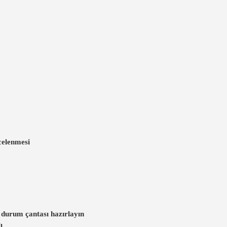
ncelenmesi
l durum çantası hazırlayın
ı