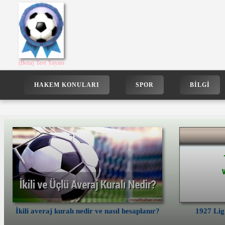
S
k
i
p
t
o
(Beta) Test Yayını
c
o
HAKEM KONULARI
SPOR
BILGI
n
t
e
n
t
İkili averaj kuralı nedir ve nasıl hesaplanır?
1927 Lig