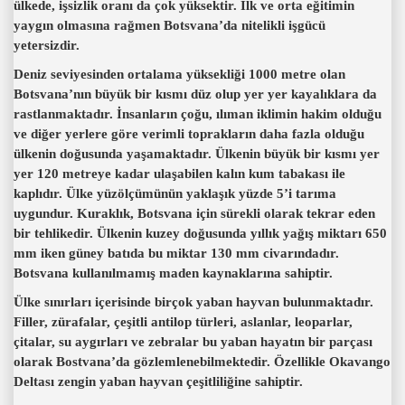
ülkede, işsizlik oranı da çok yüksektir. İlk ve orta eğitimin
yaygın olmasına rağmen Botsvana’da nitelikli işgücü
yetersizdir.
Deniz seviyesinden ortalama yüksekliği 1000 metre olan
Botsvana’nın büyük bir kısmı düz olup yer yer kayalıklara da
rastlanmaktadır. İnsanların çoğu, ılıman iklimin hakim olduğu
ve diğer yerlere göre verimli toprakların daha fazla olduğu
ülkenin doğusunda yaşamaktadır. Ülkenin büyük bir kısmı yer
yer 120 metreye kadar ulaşabilen kalın kum tabakası ile
kaplıdır. Ülke yüzölçümünün yaklaşık yüzde 5’i tarıma
uygundur. Kuraklık, Botsvana için sürekli olarak tekrar eden
bir tehlikedir. Ülkenin kuzey doğusunda yıllık yağış miktarı 650
mm iken güney batıda bu miktar 130 mm civarındadır.
Botsvana kullanılmamış maden kaynaklarına sahiptir.
Ülke sınırları içerisinde birçok yaban hayvan bulunmaktadır.
Filler, zürafalar, çeşitli antilop türleri, aslanlar, leoparlar,
çitalar, su aygırları ve zebralar bu yaban hayatın bir parçası
olarak Bostvana’da gözlemlenebilmektedir. Özellikle Okavango
Deltası zengin yaban hayvan çeşitliliğine sahiptir.