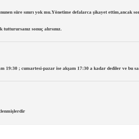
unen süre sınırı yok mu.Yönetime defalarca şikayet ettim,ancak s
ak tutturursanız sonuç alırsınız.
m 19:30 ; cumartesi-pazar ise akşam 17:30 a kadar dediler ve bu saa
tlenmişlerdir