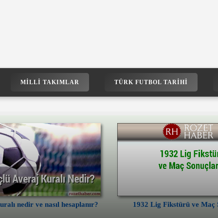
MILLI TAKIMLAR
TÜRK FUTBOL TARIHI
kuralı nedir ve nasıl hesaplanır?
1932 Lig Fikstürü ve Maç 