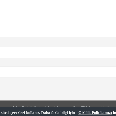
e amaçlıdır. Bu bilgilerin doğruluğu veya güncelliğini garanti edeme
sitesi çerezleri kullanır. Daha fazla bilgi için
Gizlilik Politikamızı
in
 hiçbir zarardan RozetHaber.com sorumlu değildir. Bu siteyi kullana