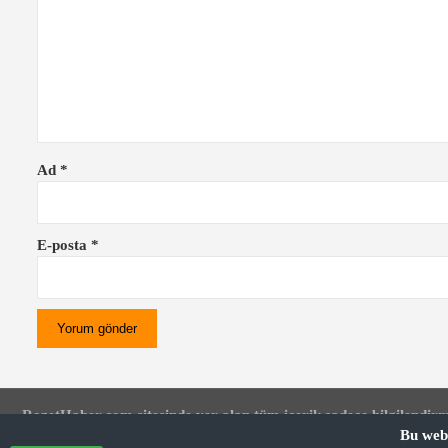
Ad
*
E-posta
*
RozetHaber.com sitesinde yer alan tüm içerik sadece bilgilendirm
Bu web 
alan bilgilerin kullanımından kaynaklanan doğrudan veya dolaylı