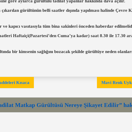
ine göre aylarca gürültülü tadilat yapanlar hakkında dava açılır.
yla çıkarılan gürültünün belli saatler dışında yapılması halinde Çe
 ve kapıcı vasıtasıyla tüm bina sakinleri önceden haberdar edilmelid
 saatleri Haftaiçi(Pazartesi’den Cuma’ya kadar) saat
8.30 ile 17.30
ara
nda bir kimsenin sağlığını bozacak şekilde gürültüye neden olanların
ddeleri Kısaca
Mavi Renk Uyku
dilat Matkap Gürültüsü Nereye Şikayet Edilir” ha