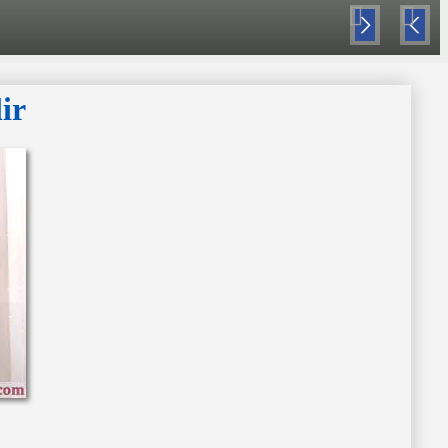
Nex
Pre
t
viou
s
ir