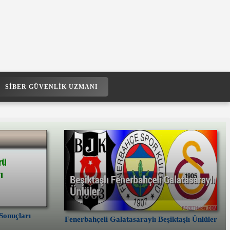
SIBER GÜVENLIK UZMANI
Sonuçları
Fenerbahçeli Galatasaraylı Beşiktaşlı Ünlüler