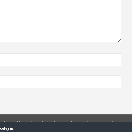
z. Kaynakların güvenilirliği konusunda garanti verilemez. Yer
celeyin.
rak bu koşulları kabul etmiş sayılırsınız. DuckDuckGo üzerinden