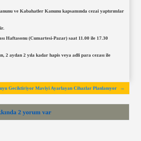
vre Kanunu ve Kabahatler Kanunu kapsamında cezai yaptırımlar
ir.
sı Haftasonu (Cumartesi-Pazar) saat
11.00 ile 17.30
, 2 aydan 2 yıla kadar hapis veya adli para cezası ile
yu Geciktiriyor Maviyi Ayarlayan Cihazlar Planlanıyor
kkında 2 yorum var