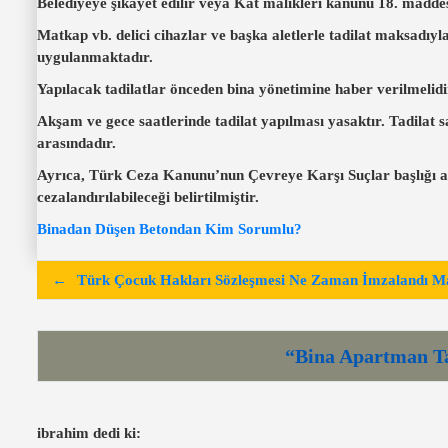
Belediyeye şikayet edilir veya Kat malikleri kanunu 18. maddes
Matkap vb. delici cihazlar ve başka aletlerle tadilat maksadı
uygulanmaktadır.
Yapılacak tadilatlar önceden bina yönetimine haber verilmelidir
Akşam ve gece saatlerinde tadilat yapılması yasaktır. Tadilat
arasındadır.
Ayrıca, Türk Ceza Kanunu’nun Çevreye Karşı Suçlar başlığı altı
cezalandırılabileceği belirtilmiştir.
Binadan Düşen Betondan Kim Sorumlu?
Y
Türk Çocuk Hakları Sözleşmesi Ne Zaman İmzalandı Ma
a
z
“Bina Apartman Ta
ı
g
e
ibrahim
dedi ki: