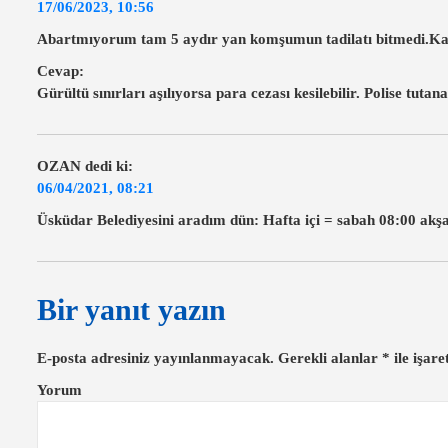
z
17/06/2023, 10:56
i
Abartmıyorum tam 5 aydır yan komşumun tadilatı bitmedi.Kan
n
Cevap:
Gürültü sınırları aşılıyorsa para cezası kesilebilir. Polise tutan
m
e
s
OZAN
dedi ki:
i
06/04/2021, 08:21
Üsküdar Belediyesini aradım dün: Hafta içi = sabah 08:00 akşa
Bir yanıt yazın
E-posta adresiniz yayınlanmayacak.
Gerekli alanlar
*
ile işare
Yorum