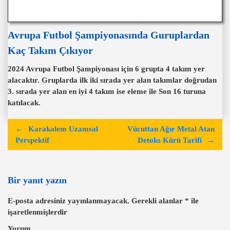
Avrupa Futbol Şampiyonasında Guruplardan
Kaç Takım Çıkıyor
2024 Avrupa Futbol Şampiyonası için 6 grupta 4 takım yer
alacaktır. Gruplarda ilk iki sırada yer alan takımlar doğrudan
3. sırada yer alan en iyi 4 takım ise eleme ile Son 16 turuna
katılacak.
Y
Karakalem Uzamsal
Vücuttan Ağır Metal Atan
a
Perspektif
Detoks Kürü Tarifi
z
ı
Bir yanıt yazın
g
E-posta adresiniz yayınlanmayacak.
Gerekli alanlar
*
ile
e
işaretlenmişlerdir
z
Yorum