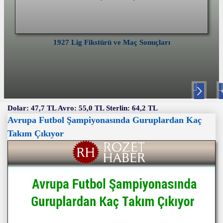
1927 Lig Fikstürü ve Maç Sonuçları
Nex
P
t
v
Dolar: 47,7 TL Avro: 55,0 TL Sterlin: 64,2 TL
Avrupa Futbol Şampiyonasında Guruplardan Kaç
Takım Çıkıyor