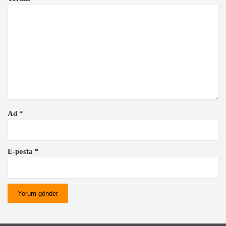
i
n
m
e
s
i
Ad
*
E-posta
*