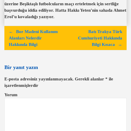
üzerine Beşiktaşlı futbolcuların maçı erteletmek için sertliğe
başvurduğu iddia ediliyor. Hatta Hakkı Yeten’nin sahada Ahmet
Erol’u kovaladığı yazıyor.
Y
Bor Madeni Kullanım
Batı Trakya Türk
a
Alanları Nelerdir
Cumhuriyeti Hakkında
Hakkında Bilgi
Bilgi Kısaca
z
ı
g
Bir yanıt yazın
e
E-posta adresiniz yayınlanmayacak.
Gerekli alanlar
*
ile
z
işaretlenmişlerdir
i
Yorum
n
m
e
s