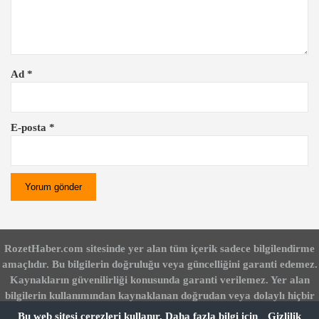
i
Ad
*
E-posta
*
RozetHaber.com sitesinde yer alan tüm içerik sadece bilgilendirme
amaçlıdır. Bu bilgilerin doğruluğu veya güncelliğini garanti edemez.
Kaynakların güvenilirliği konusunda garanti verilemez. Yer alan
bilgilerin kullanımından kaynaklanan doğrudan veya dolaylı hiçbir
zarardan RozetHaber.com sorumlu değildir. Bu siteyi kullanarak bu
Bu web sitesi çerezleri kullanır. Daha fazla bilgi için
Gizlilik