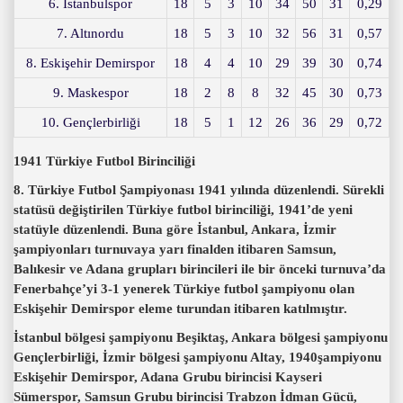
6. İstanbulspor
18
5
3
10
34
50
31
0,29
7. Altınordu
18
5
3
10
32
56
31
0,57
8. Eskişehir Demirspor
18
4
4
10
29
39
30
0,74
9. Maskespor
18
2
8
8
32
45
30
0,73
10. Gençlerbirliği
18
5
1
12
26
36
29
0,72
1941 Türkiye Futbol Birinciliği
8. Türkiye Futbol Şampiyonası 1941 yılında düzenlendi. Sürekli
statüsü değiştirilen Türkiye futbol birinciliği, 1941’de yeni
statüyle düzenlendi. Buna göre İstanbul, Ankara, İzmir
şampiyonları turnuvaya yarı finalden itibaren Samsun,
Balıkesir ve Adana grupları birincileri ile bir önceki turnuva’da
Fenerbahçe’yi 3-1 yenerek Türkiye futbol şampiyonu olan
Eskişehir Demirspor eleme turundan itibaren katılmıştır.
İstanbul bölgesi şampiyonu Beşiktaş, Ankara bölgesi şampiyonu
Gençlerbirliği, İzmir bölgesi şampiyonu Altay, 1940şampiyonu
Eskişehir Demirspor, Adana Grubu birincisi Kayseri
Sümerspor, Samsun Grubu birincisi Trabzon İdman Gücü,