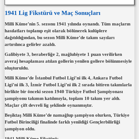
1941 Lig Fikstürü ve Maç Sonuçları
Milli Küme’nin 5. sezonu 1941 yılında oynandı. Tüm maçların
hasılatları toplanıp eşit olarak bölünerek kulüplere
dağıtıldığından, bu sezon Milli Küme’de takım sayıları
artırılınca gelirler azaldı.
Galibiyete 3, beraberliğe 2, mağlubiyete 1 puan verilirken
averaj hesaplaması atılan gollerin yenilen gollere bölünmesiyle
oluşturuldu.
Milli Küme’de İstanbul Futbol Ligi’ni ilk 4, Ankara Futbol
Ligi’ni ilk 3, İzmir Futbol Ligi’ni ilk 2 sırada bitiren takımlarla
birlikte bir önceki sezon 1940 Türkiye Futbol Şampiyonası
şampiyonu takımın katılımıyla, toplam 10 takım yer aldı.
Maçlar çift devreli lig şeklinde oynanmıştır.
Beşiktaş Milli Küme’de namağlup şampiyon olurken, Türkiye
Futbol Birinciliği finalinde farklı yenildiği Gençlerbilirliği
şampiyon oldu.
1941 Milli Küme Fikstürü
: