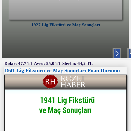
1927 Lig Fikstürü ve Maç Sonuçları
Nex
P
t
v
Dolar: 47,7 TL Avro: 55,0 TL Sterlin: 64,2 TL
1941 Lig Fikstürü ve Maç Sonuçları Puan Durumu