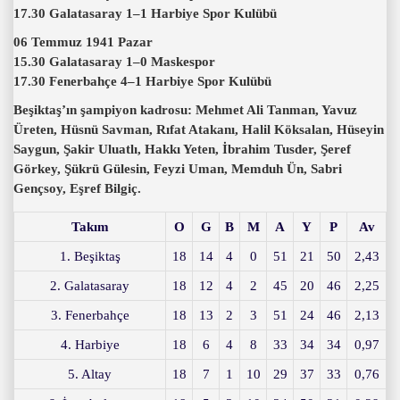
17.30 Galatasaray 1–1 Harbiye Spor Kulübü
06 Temmuz 1941 Pazar
15.30 Galatasaray 1–0 Maskespor
17.30 Fenerbahçe 4–1 Harbiye Spor Kulübü
Beşiktaş’ın şampiyon kadrosu: Mehmet Ali Tanman, Yavuz
Üreten, Hüsnü Savman, Rıfat Atakanı, Halil Köksalan, Hüseyin
Saygun, Şakir Uluatlı, Hakkı Yeten, İbrahim Tusder, Şeref
Görkey, Şükrü Gülesin, Feyzi Uman, Memduh Ün, Sabri
Gençsoy, Eşref Bilgiç.
Takım
O
G
B
M
A
Y
P
Av
1. Beşiktaş
18
14
4
0
51
21
50
2,43
2. Galatasaray
18
12
4
2
45
20
46
2,25
3. Fenerbahçe
18
13
2
3
51
24
46
2,13
4. Harbiye
18
6
4
8
33
34
34
0,97
5. Altay
18
7
1
10
29
37
33
0,76